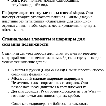
Dark Red:
придает модели благородный,
«глубоководный» вид.
По форме ищите
изогнутые скосы (curved slopes)
. Они
помогут сгладить угловатость панциря. Тайлы (гладкие
пластины без пупырышек) обязательны для финишной
отделки спины, чтобы скрыть места крепления и придать
обтекаемость.
Специальные элементы и шарниры для
создания подвижности
Статичная фигурка хороша для полки, но куда интереснее,
когда краб может шевелить лапками. Здесь на сцену выходят
мелкие технические детали:
Клипсы и ручки (Clips & Bars):
Самый простой способ
соединить фаланги ног.
Mixels Joints (малые шаровые шарниры):
Незаменимы для современных самоделок. Они
позволяют ногам двигаться в трех плоскостях.
Детали дроидов:
Руки боевых дроидов из Star Wars —
готовые ножки для миниатюрных крабов.
Совет коллекционера: не бойтесь использовать