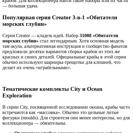
крабов. Для коллекционера найти такие наборы или их части
— большая удача.
Популярная серия Creator 3-в-1 «Обитатели
морских глубин»
Серия Creator — кладезь идей. Набор
31088 «Обитатели
морских глубин»
стал легендарным. Хотя основная модель
там акула, альтернативная инструкция и сообщество фанатов
предложили десятки вариантов сборки крабов из этих же
красных и синих деталей. Официальные крабы в этой серии
обычно используют шарниры-трещотки для клешней, что
делает их очень «играбельными».
Тематические комплекты City и Ocean
Exploration
В серии City, посвященной исследованию океана, крабы часто
встречаются как «массовка». Обычно это цельные литые
фигурки (moulds). Для строителя они менее интересны, но для
коллекционера — обязательны.