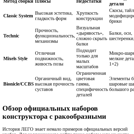
Метод сборки
Плюсы
Недостатки
детали
Скосы, тайл
Высокая эстетика,
Хрупкость
Classic System
модифицир
гладкость форм
конструкции
брики
Визуальная
Прочность,
«дырявость»,
Балки, оси,
Technic
функциональность,
сложно скрыть
шестеренки
механизмы
балки
Подходит
Отличная
Микро-шар
только для
Mixels Style
подвижность,
мелкие дета
малых
живость позы
1×2)
масштабов
Ограниченная
Органичный вид,
цветовая
Элементы б
Bionicle/CCBS
высокая прочность
гамма,
шаровые ш
суставов
специфичность
большого р
деталей
Обзор официальных наборов
конструктора с ракообразными
История ЛЕГО знает немало примеров официальных версий