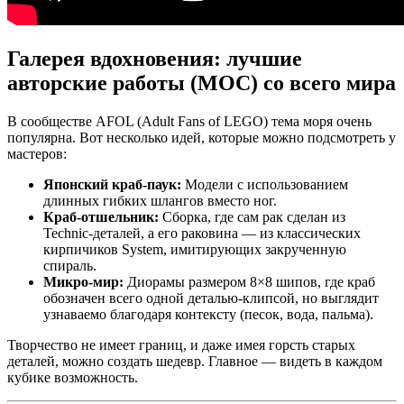
Галерея вдохновения: лучшие
авторские работы (MOC) со всего мира
В сообществе AFOL (Adult Fans of LEGO) тема моря очень
популярна. Вот несколько идей, которые можно подсмотреть у
мастеров:
Японский краб-паук:
Модели с использованием
длинных гибких шлангов вместо ног.
Краб-отшельник:
Сборка, где сам рак сделан из
Technic-деталей, а его раковина — из классических
кирпичиков System, имитирующих закрученную
спираль.
Микро-мир:
Диорамы размером 8×8 шипов, где краб
обозначен всего одной деталью-клипсой, но выглядит
узнаваемо благодаря контексту (песок, вода, пальма).
Творчество не имеет границ, и даже имея горсть старых
деталей, можно создать шедевр. Главное — видеть в каждом
кубике возможность.