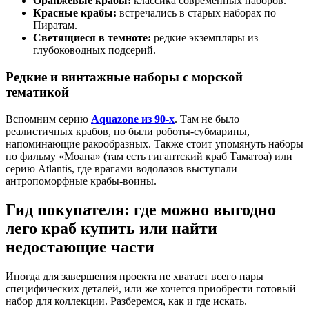
Оранжевые крабы:
классика современных наборов.
Красные крабы:
встречались в старых наборах по
Пиратам.
Светящиеся в темноте:
редкие экземпляры из
глубоководных подсерий.
Редкие и винтажные наборы с морской
тематикой
Вспомним серию
Aquazone из 90-х
. Там не было
реалистичных крабов, но были роботы-субмарины,
напоминающие ракообразных. Также стоит упомянуть наборы
по фильму «Моана» (там есть гигантский краб Таматоа) или
серию Atlantis, где врагами водолазов выступали
антропоморфные крабы-воины.
Гид покупателя: где можно выгодно
лего краб купить или найти
недостающие части
Иногда для завершения проекта не хватает всего пары
специфических деталей, или же хочется приобрести готовый
набор для коллекции. Разберемся, как и где искать.