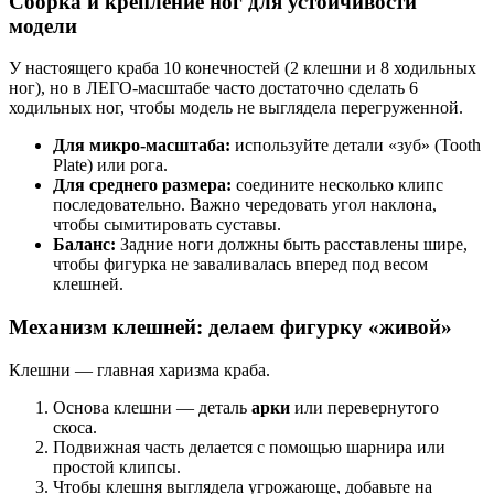
Сборка и крепление ног для устойчивости
модели
У настоящего краба 10 конечностей (2 клешни и 8 ходильных
ног), но в ЛЕГО-масштабе часто достаточно сделать 6
ходильных ног, чтобы модель не выглядела перегруженной.
Для микро-масштаба:
используйте детали «зуб» (Tooth
Plate) или рога.
Для среднего размера:
соедините несколько клипс
последовательно. Важно чередовать угол наклона,
чтобы сымитировать суставы.
Баланс:
Задние ноги должны быть расставлены шире,
чтобы фигурка не заваливалась вперед под весом
клешней.
Механизм клешней: делаем фигурку «живой»
Клешни — главная харизма краба.
Основа клешни — деталь
арки
или перевернутого
скоса.
Подвижная часть делается с помощью шарнира или
простой клипсы.
Чтобы клешня выглядела угрожающе, добавьте на