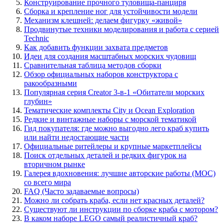
Конструирование прочного туловища-панциря
Сборка и крепление ног для устойчивости модели
Механизм клешней: делаем фигурку «живой»
Продвинутые техники моделирования и работа с серией
Technic
Как добавить функции захвата предметов
Идеи для создания масштабных морских чудовищ
Сравнительная таблица методов сборки
Обзор официальных наборов конструктора с
ракообразными
Популярная серия Creator 3-в-1 «Обитатели морских
глубин»
Тематические комплекты City и Ocean Exploration
Редкие и винтажные наборы с морской тематикой
Гид покупателя: где можно выгодно лего краб купить
или найти недостающие части
Официальные ритейлеры и крупные маркетплейсы
Поиск отдельных деталей и редких фигурок на
вторичном рынке
Галерея вдохновения: лучшие авторские работы (MOC)
со всего мира
FAQ (Часто задаваемые вопросы)
Можно ли собрать краба, если нет красных деталей?
Существуют ли инструкции по сборке краба с мотором?
В каком наборе LEGO самый реалистичный краб?