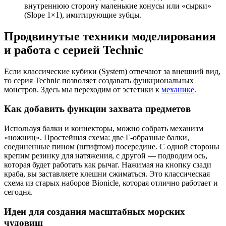
внутреннюю сторону маленькие конусы или «сырки»
(Slope 1×1), имитирующие зубцы.
Продвинутые техники моделирования
и работа с серией Technic
Если классические кубики (System) отвечают за внешний вид,
то серия Technic позволяет создавать функциональных
монстров. Здесь мы переходим от эстетики к
механике
.
Как добавить функции захвата предметов
Используя балки и коннекторы, можно собрать механизм
«ножниц». Простейшая схема: две Г-образные балки,
соединенные пином (штифтом) посередине. С одной стороны
крепим резинку для натяжения, с другой — подводим ось,
которая будет работать как рычаг. Нажимая на кнопку сзади
краба, вы заставляете клешни сжиматься. Это классическая
схема из старых наборов Bionicle, которая отлично работает и
сегодня.
Идеи для создания масштабных морских
чудовищ