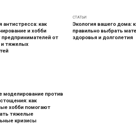
СТАТЬИ
 антистресса: как
Экология вашего дома: к
нирование и хобби
правильно выбрать мат
предпринимателей от
здоровья и долголетия
 и тяжелых
тей
е моделирование против
истощения: как
ые хобби помогают
ать тяжелые
ьные кризисы