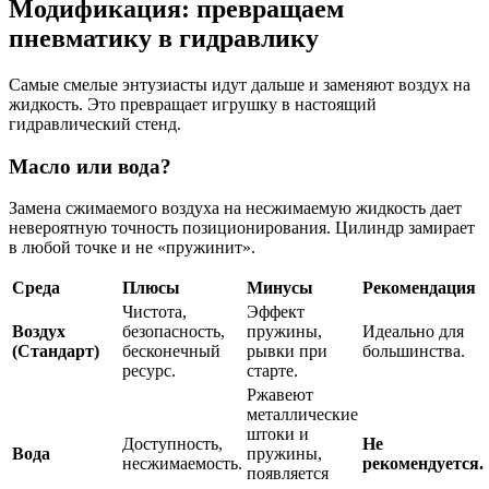
Модификация: превращаем
пневматику в гидравлику
Самые смелые энтузиасты идут дальше и заменяют воздух на
жидкость. Это превращает игрушку в настоящий
гидравлический стенд.
Масло или вода?
Замена сжимаемого воздуха на несжимаемую жидкость дает
невероятную точность позиционирования. Цилиндр замирает
в любой точке и не «пружинит».
Среда
Плюсы
Минусы
Рекомендация
Чистота,
Эффект
Воздух
безопасность,
пружины,
Идеально для
(Стандарт)
бесконечный
рывки при
большинства.
ресурс.
старте.
Ржавеют
металлические
штоки и
Доступность,
Не
Вода
пружины,
несжимаемость.
рекомендуется.
появляется