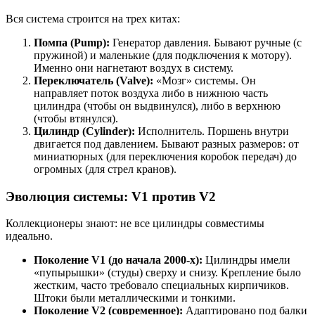
Вся система строится на трех китах:
Помпа (Pump):
Генератор давления. Бывают ручные (с
пружиной) и маленькие (для подключения к мотору).
Именно они нагнетают воздух в систему.
Переключатель (Valve):
«Мозг» системы. Он
направляет поток воздуха либо в нижнюю часть
цилиндра (чтобы он выдвинулся), либо в верхнюю
(чтобы втянулся).
Цилиндр (Cylinder):
Исполнитель. Поршень внутри
двигается под давлением. Бывают разных размеров: от
миниатюрных (для переключения коробок передач) до
огромных (для стрел кранов).
Эволюция системы: V1 против V2
Коллекционеры знают: не все цилиндры совместимы
идеально.
Поколение V1 (до начала 2000-х):
Цилиндры имели
«пупырышки» (студы) сверху и снизу. Крепление было
жестким, часто требовало специальных кирпичиков.
Штоки были металлическими и тонкими.
Поколение V2 (современное):
Адаптировано под балки