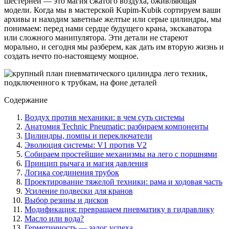
шестерней — это магия сжатого воздуха, оживляющая
модели. Когда мы в мастерской Kupim-Kubik сортируем ваши
архивы и находим заветные желтые или серые цилиндры, мы
понимаем: перед нами сердце будущего крана, экскаватора
или сложного манипулятора. Эти детали не стареют
морально, и сегодня мы разберем, как дать им вторую жизнь и
создать нечто по-настоящему мощное.
Содержание
Воздух против механики: в чем суть системы
Анатомия Technic Pneumatic: разбираем компоненты
Цилиндры, помпы и переключатели
Эволюция системы: V1 против V2
Собираем простейшие механизмы на лего с поршнями
Принцип рычага и магия давления
Логика соединения трубок
Проектирование тяжелой техники: рама и ходовая часть
Усиление подвески для кранов
Выбор резины и дисков
Модификация: превращаем пневматику в гидравлику
Масло или вода?
Герметичность — залог успеха