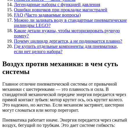
Легендарные наборы с функцией давления
Ошибки новичков при прокладке магистралей
FAQ (Часто задаваемые вопросы)
Можно ли заливать воду в стандартные пневматические
цилиндры LEGO?
Какие детали нужны, чтобы моторизировать ручную
помпу?
Почему цилиндр дергается, а не поднимается плавно?
Где купить отдельные компоненты для пневматики,
если нет целого набора?
Воздух против механики: в чем суть
системы
Главное отличие пневматической системы от привычной
механики с шестеренками — это плавность и сила. В
стандартной механической передаче энергия передается через
прямой контакт зубьев: мотор крутит ось, ось крутит колесо.
Это надежно, но жестко. Если механизм застрянет, шестерни
могут сломаться или мотор перегорит.
Пневматика работает иначе. Энергия передается через сжатый
воздух, бегущий по трубкам. Это дает системе гибкость: