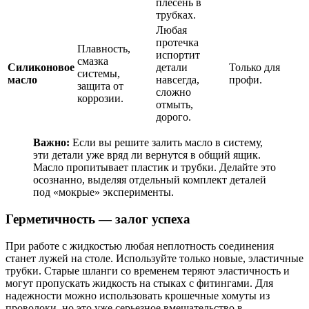
плесень в
трубках.
Любая
протечка
Плавность,
испортит
смазка
Силиконовое
детали
Только для
системы,
масло
навсегда,
профи.
защита от
сложно
коррозии.
отмыть,
дорого.
Важно:
Если вы решите залить масло в систему,
эти детали уже вряд ли вернутся в общий ящик.
Масло пропитывает пластик и трубки. Делайте это
осознанно, выделяя отдельный комплект деталей
под «мокрые» эксперименты.
Герметичность — залог успеха
При работе с жидкостью любая неплотность соединения
станет лужей на столе. Используйте только новые, эластичные
трубки. Старые шланги со временем теряют эластичность и
могут пропускать жидкость на стыках с фитингами. Для
надежности можно использовать крошечные хомуты из
проволоки, но это уже серьезное вмешательство в