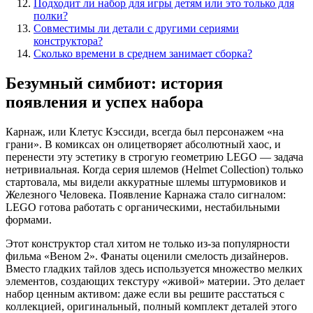
Подходит ли набор для игры детям или это только для
полки?
Совместимы ли детали с другими сериями
конструктора?
Сколько времени в среднем занимает сборка?
Безумный симбиот: история
появления и успех набора
Карнаж, или Клетус Кэссиди, всегда был персонажем «на
грани». В комиксах он олицетворяет абсолютный хаос, и
перенести эту эстетику в строгую геометрию LEGO — задача
нетривиальная. Когда серия шлемов (Helmet Collection) только
стартовала, мы видели аккуратные шлемы штурмовиков и
Железного Человека. Появление Карнажа стало сигналом:
LEGO готова работать с органическими, нестабильными
формами.
Этот конструктор стал хитом не только из-за популярности
фильма «Веном 2». Фанаты оценили смелость дизайнеров.
Вместо гладких тайлов здесь используется множество мелких
элементов, создающих текстуру «живой» материи. Это делает
набор ценным активом: даже если вы решите расстаться с
коллекцией, оригинальный, полный комплект деталей этого