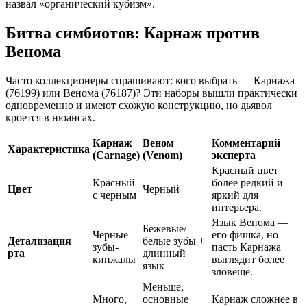
назвал «органический кубизм».
Битва симбиотов: Карнаж против
Венома
Часто коллекционеры спрашивают: кого выбрать — Карнажа
(76199) или Венома (76187)? Эти наборы вышли практически
одновременно и имеют схожую конструкцию, но дьявол
кроется в нюансах.
Карнаж
Веном
Комментарий
Характеристика
(Carnage)
(Venom)
эксперта
Красный цвет
Красный
более редкий и
Цвет
Черный
с черным
яркий для
интерьера.
Язык Венома —
Бежевые/
Черные
его фишка, но
Детализация
белые зубы +
зубы-
пасть Карнажа
рта
длинный
кинжалы
выглядит более
язык
зловеще.
Меньше,
Много,
основные
Карнаж сложнее в